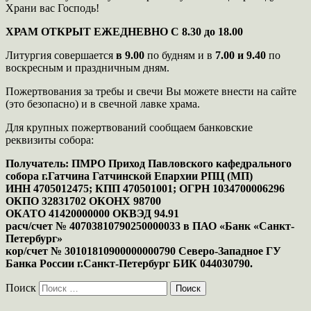
Храни вас Господь!
ХРАМ ОТКРЫТ ЕЖЕДНЕВНО С 8.30 до 18.00
Литургия совершается
в 9.00
по будням и в
7.00 и 9.40
по
воскресным и праздничным дням.
Пожертвования за требы и свечи Вы можете внести на сайте
(это безопасно) и в свечной лавке храма.
Для крупных пожертвований сообщаем банковские
реквизиты собора:
Получатель: ПМРО Приход Павловского кафедрального
собора г.Гатчина Гатчинской Епархии РПЦ (МП)
ИНН 4705012475; КПП 470501001; ОГРН 1034700006296
ОКПО 32831702 ОКОНХ 98700
ОКАТО 41420000000 ОКВЭД 94.91
расч/счет № 40703810790250000033 в ПАО «Банк «Санкт-
Петербург»
кор/счет № 30101810900000000790 Северо-Западное ГУ
Банка России г.Санкт-Петербург БИК 044030790.
Поиск