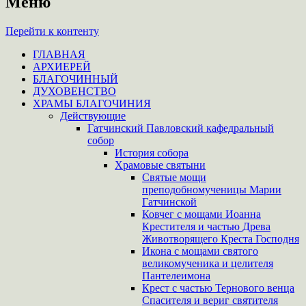
Меню
Перейти к контенту
ГЛАВНАЯ
АРХИЕРЕЙ
БЛАГОЧИННЫЙ
ДУХОВЕНСТВО
ХРАМЫ БЛАГОЧИНИЯ
Действующие
Гатчинский Павловский кафедральный
собор
История собора
Храмовые святыни
Святые мощи
преподобномученицы Марии
Гатчинской
Ковчег с мощами Иоанна
Крестителя и частью Древа
Животворящего Креста Господня
Икона с мощами святого
великомученика и целителя
Пантелеимона
Крест с частью Тернового венца
Спасителя и вериг святителя