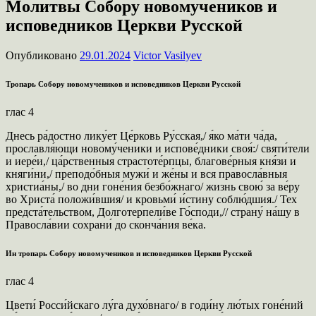
Молитвы Собору новомучеников и
исповедников Церкви Русской
Опубликовано
29.01.2024
Victor Vasilyev
Тропарь Собору новомучеников и исповедников Церкви Русской
глас 4
Днесь ра́достно лику́ет Це́рковь Ру́сская,/ я́ко ма́ти ча́да,
прославля́ющи новому́ченики и испове́дники своя́:/ святи́тели
и иере́и,/ ца́рственныя страстоте́рпцы, благове́рныя кня́зи и
княги́ни,/ преподо́бныя мужи́ и же́ны и вся правосла́вныя
христиа́ны,/ во дни гоне́ния безбо́жнаго/ жизнь свою́ за ве́ру
во Христа́ положи́вшия/ и кровьми́ и́стину соблю́дшия./ Тех
предста́тельством, Долготерпели́ве Го́споди,// страну́ на́шу в
Правосла́вии сохрани́ до сконча́ния ве́ка.
Ин тропарь Собору новомучеников и исповедников Церкви Русской
глас 4
Цвети́ Росси́йскаго лу́га духо́внаго/ в годи́ну лю́тых гоне́ний