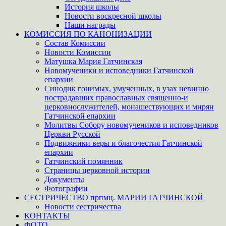
История школы
Новости воскресной школы
Наши награды
КОМИССИЯ ПО КАНОНИЗАЦИИ
Состав Комиссии
Новости Комиссии
Матушка Мария Гатчинская
Новомученики и исповедники Гатчинской
епархии
Синодик гонимых, умученных, в узах невинно
пострадавших православных священно-и
церковнослужителей, монашествующих и мирян
Гатчинской епархии
Молитвы Собору новомучеников и исповедников
Церкви Русской
Подвижники веры и благочестия Гатчинской
епархии
Гатчинский помянник
Страницы церковной истории
Документы
Фотографии
СЕСТРИЧЕСТВО прпмц. МАРИИ ГАТЧИНСКОЙ
Новости сестричества
КОНТАКТЫ
ФОТО