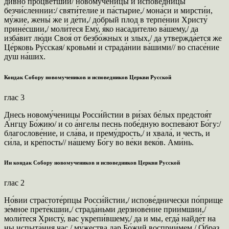
ди́вно процве́тшии/ новому́ченицы и испове́дницы
безчи́сленнии:/ святи́телие и па́стырие,/ мона́си и мирсти́и,
му́жие, жены́ же и де́ти,/ до́брый плод в терпе́нии Христу́
прине́сшии,/ моли́теся Ему́, я́ко насади́телю ва́шему,/ да
изба́вит лю́ди Своя́ от безбо́жных и злых,/ да утвержда́ется же
Це́рковь Ру́сская/ кровьми́ и страда́нии ва́шими// во спасе́ние
душ на́ших.
Кондак Собору новомучеников и исповедников Церкви Русской
глас 3
Днесь новому́ченицы Росси́йстии в ри́зах бе́лых предстоя́т
А́нгцу Бо́жию/ и со а́нгелы песнь побе́дную воспева́ют Бо́гу:/
благослове́ние, и сла́ва, и прему́дрость,/ и хвала́, и честь, и
си́ла, и кре́пость// на́шему Бо́гу во ве́ки веко́в. Ами́нь.
Ин кондак Собору новомучеников и исповедников Церкви Русской
глас 2
Но́вии страстоте́рпцы Росси́йстии,/ испове́днически по́прище
зе́мное прете́кшии,/ страда́ньми дерзнове́ние прии́мшии,/
моли́теся Христу́, вас укрепи́вшему,/ да и мы, егда́ найде́т на
ны испыта́ния час,/ му́жества дар Бо́жий восприи́мем./ О́браз