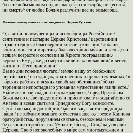
бо есте́ лобыза́ющим по́двиг ваш,/ я́ко ни скорбь, ни теснота́,
ни смерть// от любве́ Бо́жия разлучи́ти вас не возмого́ша.
Молитва новомученикам и исповедникам Церкви Русской
О, святи́и новому́ченицы и испове́дницы Росси́йстии:/
святи́телие и па́стырие Це́ркве Христо́вы,/ ца́рственнии
страстоте́рпцы,/ благове́рнии кня́зие и княги́ни,/ до́блии
во́ини, мона́си и мирсти́и,/ благочести́вии му́жие и жены́,/ во
вся́цем во́зрасте и сосло́вии за Христа́ пострада́вшии,/
ве́рность Ему́ да́же до сме́рти свиде́тельствовавшии/ и вене́ц
жи́зни от Него́ прие́мшии!
Вы во дни гоне́ния лю́таго,/ зе́млю на́шу от безбо́жных
пости́гшаго,/ на суди́щах, в заточе́ниих и про́пастех земны́х,/ в
го́рьких рабо́тах и вся́ких ско́рбных обстоя́ниих/ о́браз
терпе́ния и непосты́днаго упова́ния му́жественне яви́ли есте́./
Ны́не же, в раи́ сла́дости наслажда́ющеся,/ пред Престо́лом
Бо́жиим во сла́ве предстои́те/ и при́сно хвалу́ и хода́тайство со
А́нгелы и все́ми святы́ми Триеди́ному Бо́гу возно́сите.
Сего́ ра́ди мы, недосто́йнии,/ мо́лим вас, святи́и сро́дницы
на́ши:/ не забу́дите земна́го оте́чества ва́шего,/ грехо́м Ка́инова
братоуби́йства,/ поруга́нием святы́нь, безбо́жием и на́шими
беззако́нии отягче́ннаго./ Умоли́те Го́спода Сил,/ да утверди́т
Це́рковь Свою́ непоколеби́му в ми́ре сем многомяте́жнем и