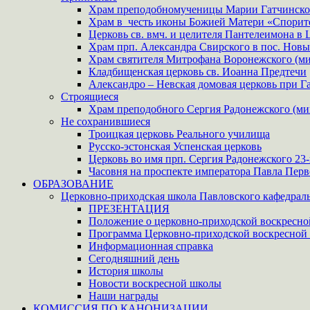
Храм преподобномученицы Марии Гатчинск
Храм в честь иконы Божией Матери «Спорит
Церковь св. вмч. и целителя Пантелеимона в
Храм прп. Александра Свирского в пос. Нов
Храм святителя Митрофана Воронежского (ми
Кладбищенская церковь св. Иоанна Предтечи
Александро – Невская домовая церковь при Г
Строящиеся
Храм преподобного Сергия Радонежского (ми
Не сохранившиеся
Троицкая церковь Реального училища
Русско-эстонская Успенская церковь
Церковь во имя прп. Сергия Радонежского 23
Часовня на проспекте императора Павла Перв
ОБРАЗОВАНИЕ
Церковно-приходская школа Павловского кафедраль
ПРЕЗЕНТАЦИЯ
Положение о церковно-приходской воскресно
Программа Церковно-приходской воскресной
Информационная справка
Сегодняшний день
История школы
Новости воскресной школы
Наши награды
КОМИССИЯ ПО КАНОНИЗАЦИИ