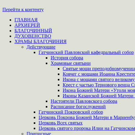
Перейти к контенту
ГЛАВНАЯ
АРХИЕРЕЙ
БЛАГОЧИННЫЙ
ДУХОВЕНСТВО
ХРАМЫ БЛАГОЧИНИЯ
Действующие
Гатчинский Павловский кафедральный собор
История собора
Храмовые святыни
Святые мощи преподобномучениц
Ковчег с мощами Иоанна Крестите
Икона с мощами святого великому
Крест с частью Тернового венца С
Икона Божией Матери «Утоли моя
Иконы Казанской Божией Матери 
Настоятели Павловского собора
Расписание богослужений
Гатчинский Покровский собор
Церковь Покрова Божией Матери в Мариенбу
Церковь Всех святых
Церковь святого пророка Илии на Гатчинском
Приписные