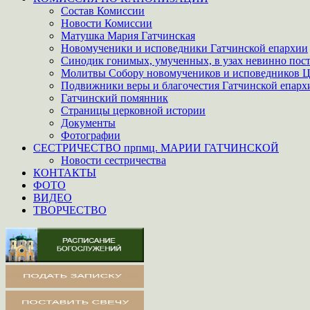
Состав Комиссии
Новости Комиссии
Матушка Мария Гатчинская
Новомученики и исповедники Гатчинской епархии
Синодик гонимых, умученных, в узах невинно пос
Молитвы Собору новомучеников и исповедников Ц
Подвижники веры и благочестия Гатчинской епарх
Гатчинский помянник
Страницы церковной истории
Документы
Фотографии
СЕСТРИЧЕСТВО прпмц. МАРИИ ГАТЧИНСКОЙ
Новости сестричества
КОНТАКТЫ
ФОТО
ВИДЕО
ТВОРЧЕСТВО