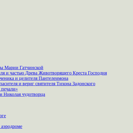
ы Марии Гатчинской
ля и частью Древа Животворящего Креста Господня
ченика и целителя Пантелеимона
пасителя и вериг святителя Тихона Задонского
 печали»
и Николая чудотворца
рге
 аэродроме