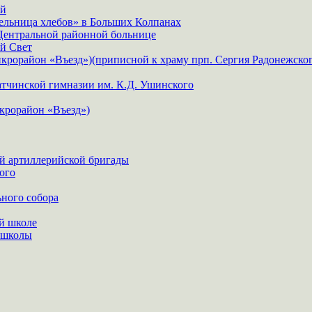
ой
ельница хлебов» в Больших Колпанах
 Центральной районной больнице
ый Свет
крорайон «Въезд»)(приписной к храму прп. Сергия Радонежског
атчинской гимназии им. К.Д. Ушинского
крорайон «Въезд»)
-й артиллерийской бригады
ого
ного собора
й школе
 школы