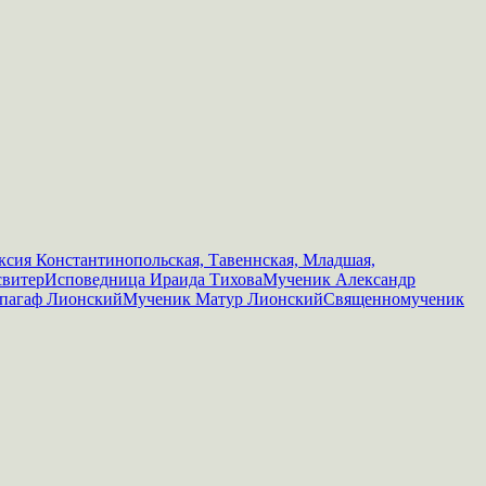
сия Константинопольская, Тавеннская, Младшая,
свитер
Исповедница Ираида Тихова
Мученик Александр
пагаф Лионский
Мученик Матур Лионский
Священномученик