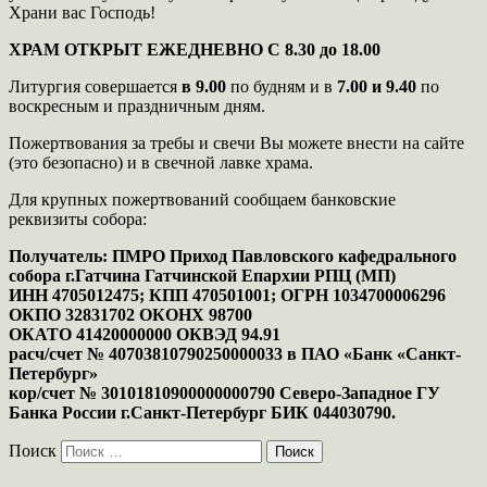
Храни вас Господь!
ХРАМ ОТКРЫТ ЕЖЕДНЕВНО С 8.30 до 18.00
Литургия совершается
в 9.00
по будням и в
7.00 и 9.40
по
воскресным и праздничным дням.
Пожертвования за требы и свечи Вы можете внести на сайте
(это безопасно) и в свечной лавке храма.
Для крупных пожертвований сообщаем банковские
реквизиты собора:
Получатель: ПМРО Приход Павловского кафедрального
собора г.Гатчина Гатчинской Епархии РПЦ (МП)
ИНН 4705012475; КПП 470501001; ОГРН 1034700006296
ОКПО 32831702 ОКОНХ 98700
ОКАТО 41420000000 ОКВЭД 94.91
расч/счет № 40703810790250000033 в ПАО «Банк «Санкт-
Петербург»
кор/счет № 30101810900000000790 Северо-Западное ГУ
Банка России г.Санкт-Петербург БИК 044030790.
Поиск