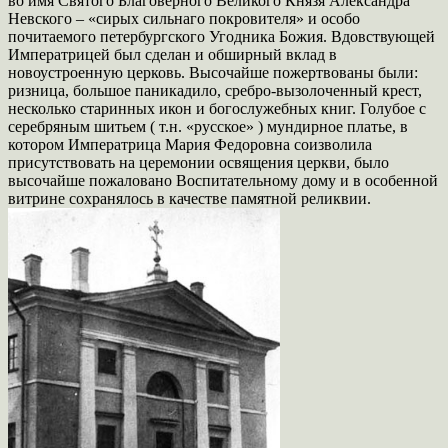
во имя Святого Благоверного Великого Князя Александра
Невского – «сирых сильнаго покровителя» и особо
почитаемого петербургского Угодника Божия. Вдовствующей
Императрицей был сделан и обширный вклад в
новоустроенную церковь. Высочайше пожертвованы были:
ризница, большое паникадило, сребро-вызолоченный крест,
несколько старинных икон и богослужебных книг. Голубое с
серебряным шитьем ( т.н. «русское» ) мундирное платье, в
котором Императрица Мария Федоровна соизволила
присутствовать на церемонии освящения церкви, было
высочайше пожаловано Воспитательному дому и в особенной
витрине сохранялось в качестве памятной реликвии.