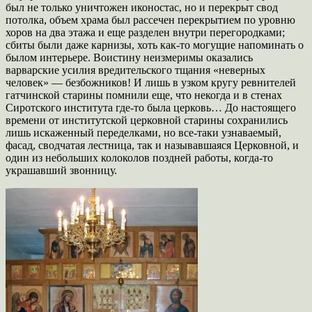
был не только уничтожен иконостас, но и перекрыт свод
потолка, объем храма был рассечен перекрытием по уровню
хоров на два этажа и еще разделен внутри перегородками;
сбиты были даже карнизы, хоть как-то могущие напоминать о
былом интерьере. Воистину неизмеримы оказались
варварские усилия вредительского тщания «неверных
человек» — безбожников! И лишь в узком кругу ревнителей
гатчинской старины помнили еще, что некогда и в стенах
Сиротского института где-то была церковь… До настоящего
времени от институтской церковной старины сохранились
лишь искаженный переделками, но все-таки узнаваемый,
фасад, сводчатая лестница, так и называвшаяся Церковной, и
один из небольших колоколов поздней работы, когда-то
украшавший звонницу.