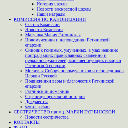
История школы
Новости воскресной школы
Наши награды
КОМИССИЯ ПО КАНОНИЗАЦИИ
Состав Комиссии
Новости Комиссии
Матушка Мария Гатчинская
Новомученики и исповедники Гатчинской
епархии
Синодик гонимых, умученных, в узах невинно
пострадавших православных священно-и
церковнослужителей, монашествующих и мирян
Гатчинской епархии
Молитвы Собору новомучеников и исповедников
Церкви Русской
Подвижники веры и благочестия Гатчинской
епархии
Гатчинский помянник
Страницы церковной истории
Документы
Фотографии
СЕСТРИЧЕСТВО прпмц. МАРИИ ГАТЧИНСКОЙ
Новости сестричества
КОНТАКТЫ
ФОТО