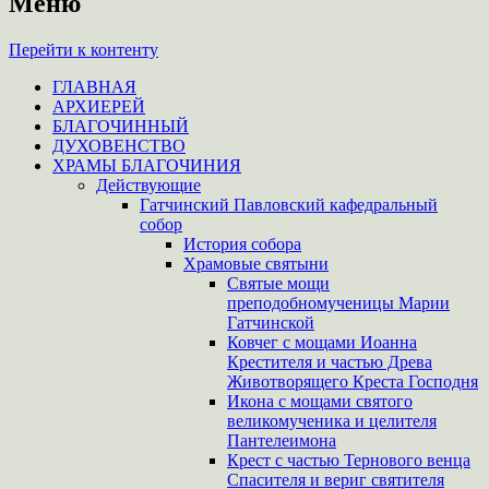
Меню
Перейти к контенту
ГЛАВНАЯ
АРХИЕРЕЙ
БЛАГОЧИННЫЙ
ДУХОВЕНСТВО
ХРАМЫ БЛАГОЧИНИЯ
Действующие
Гатчинский Павловский кафедральный
собор
История собора
Храмовые святыни
Святые мощи
преподобномученицы Марии
Гатчинской
Ковчег с мощами Иоанна
Крестителя и частью Древа
Животворящего Креста Господня
Икона с мощами святого
великомученика и целителя
Пантелеимона
Крест с частью Тернового венца
Спасителя и вериг святителя