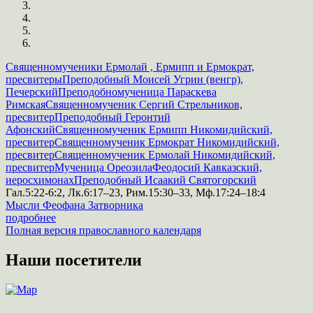
Священномученики Ермолай , Ермипп и Ермократ,
пресвитеры
Преподобный Моисей Угрин (венгр),
Печерский
Преподобномученица Параскева
Римская
Священномученик Сергий Стрельников,
пресвитер
Преподобный Геронтий
Афонский
Священномученик Ермипп Никомидийский,
пресвитер
Священномученик Ермократ Никомидийский,
пресвитер
Священномученик Ермолай Никомидийский,
пресвитер
Мученица Ореозила
Феодосий Кавказский,
иеросхимонах
Преподобный Исаакий Святогорский
Гал.5:22-6:2, Лк.6:17–23, Рим.15:30–33, Мф.17:24–18:4
Мысли Феофана Затворника
подробнее
Полная версия православного календаря
Наши посетители