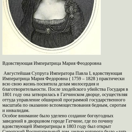
Вдовствующая Императрица Мария Феодоровна
Августейшая Супруга Императора Павла I, вдовствующая
Императрица Мария Федоровна ( 1759 – 1828 ) практически
всю свою жизнь посвятила делам милосердия и
благотворительности. После злодейского убийства Государя в
1801 году она затворилась в Гатчинском дворце, осуществляя
оттуда управление обширной программой государственного
масштаба по оказанию вспомоществования бедным, сиротам
и инвалидам.
Особое внимание было уделено создание богоугодных
заведений в дворцовом городе Гатчине, где по почину
вдовствующей Императрицы в 1803 году был открыт
Сиротский Воспитательный дом, целью которого было «дать