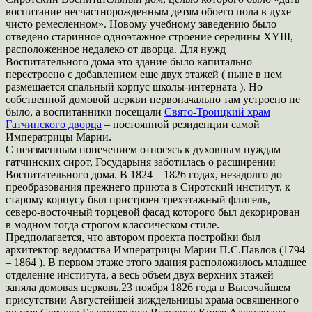
воспитание несчастнорожденным детям обоего пола в духе
чисто ремесленном». Новому учебному заведению было
отведено старинное одноэтажное строение середины XYIII,
расположенное недалеко от дворца. Для нужд
Воспитательного дома это здание было капитально
перестроено с добавлением еще двух этажей ( ныне в нем
размещается спальный корпус школы-интерната ). Но
собственной домовой церкви первоначально там устроено не
было, а воспитанники посещали
Свято-Троицкий храм
Гатчинского дворца
– постоянной резиденции самой
Императрицы Марии.
С неизменным попечением относясь к духовным нуждам
гатчинских сирот, Государыня заботилась о расширении
Воспитательного дома. В 1824 – 1826 годах, незадолго до
преобразования прежнего приюта в Сиротский институт, к
старому корпусу был пристроен трехэтажный флигель,
северо-восточный торцевой фасад которого был декорирован
в модном тогда строгом классическом стиле.
Предполагается, что автором проекта постройки был
архитектор ведомства Императрицы Марии П.С.Павлов (1794
– 1864 ). В первом этаже этого здания расположилось младшее
отделение института, а весь объем двух верхних этажей
заняла домовая церковь,23 ноября 1826 года в Высочайшем
присутствии Августейшей зиждельницы храма освященного