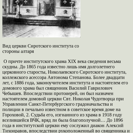
Вид церкви Сиротского института со
стороны алтаря
О причте институтского храма XIX века сведения весьма
скудны. До 1865 года известно лишь имя долголетнего
церковного старосты, Николаевского Сиротского института,
коллежского асессора Автонома Степанова. Более двадцати
лет, с 1886 года, законоучителем института и настоятелем его
домового храма был священник Василий Гаврилович
Чебышев. Впоследствии протоиерей, он был назначен
настоятелем домовой церкви Свт. Николая Чудотворца при
Управлении Санкт-Петербургского градоначальства и
полиции в печально известном в советское время доме на
Гороховой, 2. Судьба его, изгнанного из храма в 1918 году
вселившейся ВЧК, вряд ли была благополучной… До 1896
года в институтской церкви ему сослужил диакон Алексий
Тихонравов, впоследствии рукоположенный во священника и