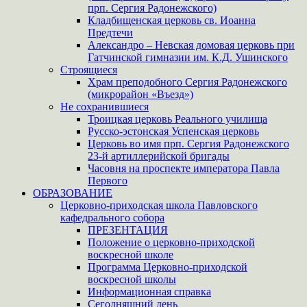
прп. Сергия Радонежского)
Кладбищенская церковь св. Иоанна
Предтечи
Александро – Невская домовая церковь при
Гатчинской гимназии им. К.Д. Ушинского
Строящиеся
Храм преподобного Сергия Радонежского
(микрорайон «Въезд»)
Не сохранившиеся
Троицкая церковь Реального училища
Русско-эстонская Успенская церковь
Церковь во имя прп. Сергия Радонежского
23-й артиллерийской бригады
Часовня на проспекте императора Павла
Первого
ОБРАЗОВАНИЕ
Церковно-приходская школа Павловского
кафедрального собора
ПРЕЗЕНТАЦИЯ
Положение о церковно-приходской
воскресной школе
Программа Церковно-приходской
воскресной школы
Информационная справка
Сегодняшний день