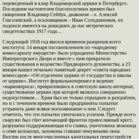
переведенный в клир Владимирской церкви в Петербурге.
Последним настоятелем благополучных времен был
священник Владимир Сейбук, диаконом – о. Алексий
Глаголевский, а псаломщиком – Иван Солодовников, их
подписи имеются на дошедших до нас метрических
свидетельствах 1917 года…
Следующий 1918 год явился временем разорения всего
института: 14 января постановлением по «народному
комиссариату имуществ» было упразднено Министерство
Императорского Двора и вместе с ним прекратило
существования и ведомство Придворного духовенства, а 23
января вышел печально памятный декрет «совета народных
комиссаров» «Об отделении церкви от государства и школы
от церкви». Институт формальноперешел в ведение
«наркомпроса», превратившись в советскую школу-интернат,
существование церкви при которой являлось совершенно
недопустимым… Храм был не только упразднен и разграблен,
но и с течением времени были предприняты попытки
устранить даже всякое воспоминание о нем. Следует
отметить, что эти попытки увенчались успехом. Прежде всего
снаружи был сбит венчающий фронтон православный крест,
разрушена поддерживающая его главка, уничтожена звонница
о семи колоколах, заложены ставшие ненужными окна.
Внутри после многочисленных капитальных переустройств