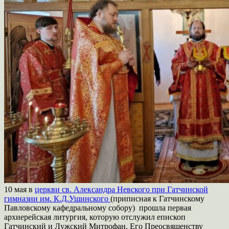
10 мая в
церкви св. Александра Невского при Гатчинской
гимназии им. К.Д.Ушинского
(приписная к Гатчинскому
Павловскому кафедральному собору) прошла первая
архиерейская литургия, которую отслужил епископ
Гатчинский и Лужский Митрофан. Его Преосвященству