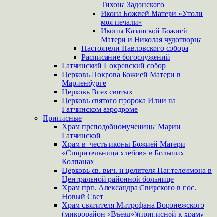
Тихона Задонского
Икона Божией Матери «Утоли
моя печали»
Иконы Казанской Божией
Матери и Николая чудотворца
Настоятели Павловского собора
Расписание богослужений
Гатчинский Покровский собор
Церковь Покрова Божией Матери в
Мариенбурге
Церковь Всех святых
Церковь святого пророка Илии на
Гатчинском аэродроме
Приписные
Храм преподобномученицы Марии
Гатчинской
Храм в честь иконы Божией Матери
«Спорительница хлебов» в Больших
Колпанах
Церковь св. вмч. и целителя Пантелеимона в
Центральной районной больнице
Храм прп. Александра Свирского в пос.
Новый Свет
Храм святителя Митрофана Воронежского
(микрорайон «Въезд»)(приписной к храму