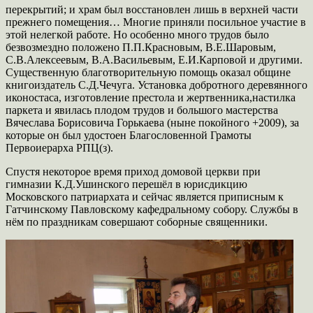
перекрытий; и храм был восстановлен лишь в верхней части
прежнего помещения… Многие приняли посильное участие в
этой нелегкой работе. Но особенно много трудов было
безвозмездно положено П.П.Красновым, В.Е.Шаровым,
С.В.Алексеевым, В.А.Васильевым, Е.И.Карповой и другими.
Существенную благотворительную помощь оказал общине
книгоиздатель С.Д.Чечуга. Установка добротного деревянного
иконостаса, изготовление престола и жертвенника,настилка
паркета и явилась плодом трудов и большого мастерства
Вячеслава Борисовича Горькаева (ныне покойного +2009), за
которые он был удостоен Благословенной Грамоты
Первоиерарха РПЦ(з).
Спустя некоторое время приход домовой церкви при
гимназии К.Д.Ушинского перешёл в юрисдикцию
Московского патриархата и сейчас является приписным к
Гатчинскому Павловскому кафедральному собору. Службы в
нём по праздникам совершают соборные священники.