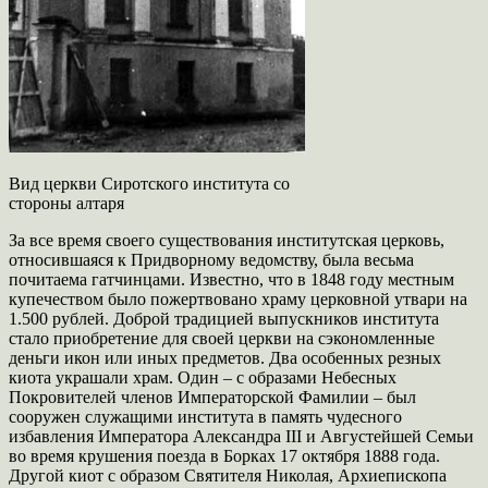
Вид церкви Сиротского института со
стороны алтаря
За все время своего существования институтская церковь,
относившаяся к Придворному ведомству, была весьма
почитаема гатчинцами. Известно, что в 1848 году местным
купечеством было пожертвовано храму церковной утвари на
1.500 рублей. Доброй традицией выпускников института
стало приобретение для своей церкви на сэкономленные
деньги икон или иных предметов. Два особенных резных
киота украшали храм. Один – с образами Небесных
Покровителей членов Императорской Фамилии – был
сооружен служащими института в память чудесного
избавления Императора Александра III и Августейшей Семьи
во время крушения поезда в Борках 17 октября 1888 года.
Другой киот с образом Святителя Николая, Архиепископа