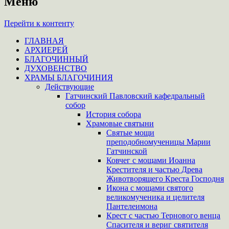
Меню
Перейти к контенту
ГЛАВНАЯ
АРХИЕРЕЙ
БЛАГОЧИННЫЙ
ДУХОВЕНСТВО
ХРАМЫ БЛАГОЧИНИЯ
Действующие
Гатчинский Павловский кафедральный
собор
История собора
Храмовые святыни
Святые мощи
преподобномученицы Марии
Гатчинской
Ковчег с мощами Иоанна
Крестителя и частью Древа
Животворящего Креста Господня
Икона с мощами святого
великомученика и целителя
Пантелеимона
Крест с частью Тернового венца
Спасителя и вериг святителя