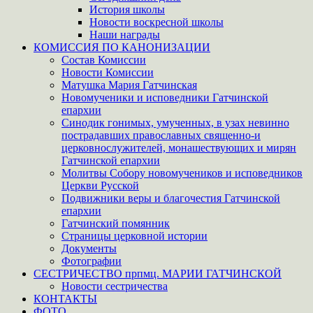
История школы
Новости воскресной школы
Наши награды
КОМИССИЯ ПО КАНОНИЗАЦИИ
Состав Комиссии
Новости Комиссии
Матушка Мария Гатчинская
Новомученики и исповедники Гатчинской
епархии
Синодик гонимых, умученных, в узах невинно
пострадавших православных священно-и
церковнослужителей, монашествующих и мирян
Гатчинской епархии
Молитвы Собору новомучеников и исповедников
Церкви Русской
Подвижники веры и благочестия Гатчинской
епархии
Гатчинский помянник
Страницы церковной истории
Документы
Фотографии
СЕСТРИЧЕСТВО прпмц. МАРИИ ГАТЧИНСКОЙ
Новости сестричества
КОНТАКТЫ
ФОТО