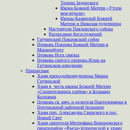
Тихона Задонского
Икона Божией Матери «Утоли
моя печали»
Иконы Казанской Божией
Матери и Николая чудотворца
Настоятели Павловского собора
Расписание богослужений
Гатчинский Покровский собор
Церковь Покрова Божией Матери в
Мариенбурге
Церковь Всех святых
Церковь святого пророка Илии на
Гатчинском аэродроме
Приписные
Храм преподобномученицы Марии
Гатчинской
Храм в честь иконы Божией Матери
«Спорительница хлебов» в Больших
Колпанах
Церковь св. вмч. и целителя Пантелеимона в
Центральной районной больнице
Храм прп. Александра Свирского в пос.
Новый Свет
Храм святителя Митрофана Воронежского
(микрорайон «Въезд»)(приписной к храму