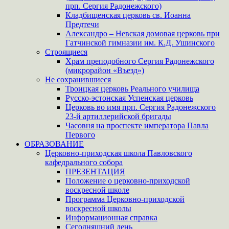
прп. Сергия Радонежского)
Кладбищенская церковь св. Иоанна
Предтечи
Александро – Невская домовая церковь при
Гатчинской гимназии им. К.Д. Ушинского
Строящиеся
Храм преподобного Сергия Радонежского
(микрорайон «Въезд»)
Не сохранившиеся
Троицкая церковь Реального училища
Русско-эстонская Успенская церковь
Церковь во имя прп. Сергия Радонежского
23-й артиллерийской бригады
Часовня на проспекте императора Павла
Первого
ОБРАЗОВАНИЕ
Церковно-приходская школа Павловского
кафедрального собора
ПРЕЗЕНТАЦИЯ
Положение о церковно-приходской
воскресной школе
Программа Церковно-приходской
воскресной школы
Информационная справка
Сегодняшний день