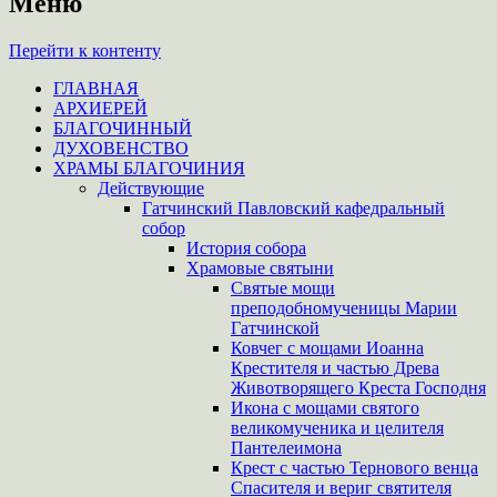
Меню
Перейти к контенту
ГЛАВНАЯ
АРХИЕРЕЙ
БЛАГОЧИННЫЙ
ДУХОВЕНСТВО
ХРАМЫ БЛАГОЧИНИЯ
Действующие
Гатчинский Павловский кафедральный
собор
История собора
Храмовые святыни
Святые мощи
преподобномученицы Марии
Гатчинской
Ковчег с мощами Иоанна
Крестителя и частью Древа
Животворящего Креста Господня
Икона с мощами святого
великомученика и целителя
Пантелеимона
Крест с частью Тернового венца
Спасителя и вериг святителя