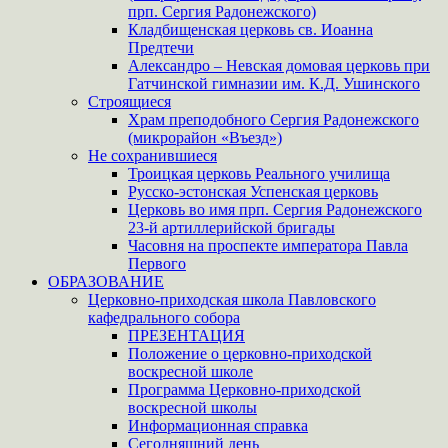
прп. Сергия Радонежского)
Кладбищенская церковь св. Иоанна
Предтечи
Александро – Невская домовая церковь при
Гатчинской гимназии им. К.Д. Ушинского
Строящиеся
Храм преподобного Сергия Радонежского
(микрорайон «Въезд»)
Не сохранившиеся
Троицкая церковь Реального училища
Русско-эстонская Успенская церковь
Церковь во имя прп. Сергия Радонежского
23-й артиллерийской бригады
Часовня на проспекте императора Павла
Первого
ОБРАЗОВАНИЕ
Церковно-приходская школа Павловского
кафедрального собора
ПРЕЗЕНТАЦИЯ
Положение о церковно-приходской
воскресной школе
Программа Церковно-приходской
воскресной школы
Информационная справка
Сегодняшний день