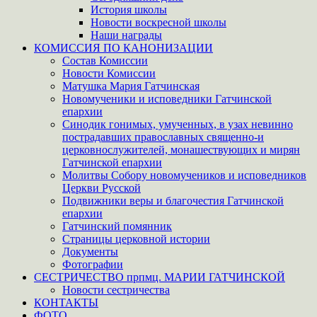
История школы
Новости воскресной школы
Наши награды
КОМИССИЯ ПО КАНОНИЗАЦИИ
Состав Комиссии
Новости Комиссии
Матушка Мария Гатчинская
Новомученики и исповедники Гатчинской
епархии
Синодик гонимых, умученных, в узах невинно
пострадавших православных священно-и
церковнослужителей, монашествующих и мирян
Гатчинской епархии
Молитвы Собору новомучеников и исповедников
Церкви Русской
Подвижники веры и благочестия Гатчинской
епархии
Гатчинский помянник
Страницы церковной истории
Документы
Фотографии
СЕСТРИЧЕСТВО прпмц. МАРИИ ГАТЧИНСКОЙ
Новости сестричества
КОНТАКТЫ
ФОТО