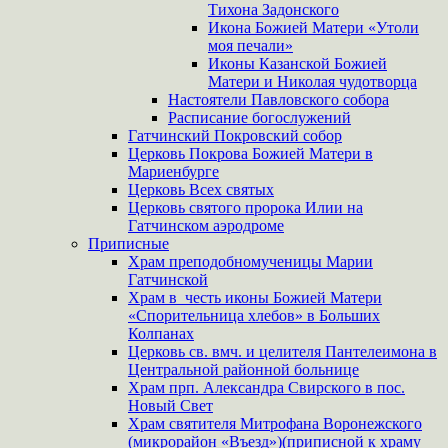
Тихона Задонского
Икона Божией Матери «Утоли
моя печали»
Иконы Казанской Божией
Матери и Николая чудотворца
Настоятели Павловского собора
Расписание богослужений
Гатчинский Покровский собор
Церковь Покрова Божией Матери в
Мариенбурге
Церковь Всех святых
Церковь святого пророка Илии на
Гатчинском аэродроме
Приписные
Храм преподобномученицы Марии
Гатчинской
Храм в честь иконы Божией Матери
«Спорительница хлебов» в Больших
Колпанах
Церковь св. вмч. и целителя Пантелеимона в
Центральной районной больнице
Храм прп. Александра Свирского в пос.
Новый Свет
Храм святителя Митрофана Воронежского
(микрорайон «Въезд»)(приписной к храму