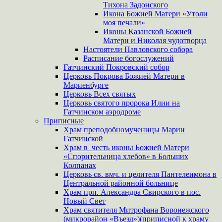
Тихона Задонского
Икона Божией Матери «Утоли
моя печали»
Иконы Казанской Божией
Матери и Николая чудотворца
Настоятели Павловского собора
Расписание богослужений
Гатчинский Покровский собор
Церковь Покрова Божией Матери в
Мариенбурге
Церковь Всех святых
Церковь святого пророка Илии на
Гатчинском аэродроме
Приписные
Храм преподобномученицы Марии
Гатчинской
Храм в честь иконы Божией Матери
«Спорительница хлебов» в Больших
Колпанах
Церковь св. вмч. и целителя Пантелеимона в
Центральной районной больнице
Храм прп. Александра Свирского в пос.
Новый Свет
Храм святителя Митрофана Воронежского
(микрорайон «Въезд»)(приписной к храму