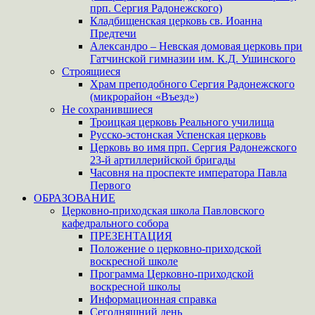
прп. Сергия Радонежского)
Кладбищенская церковь св. Иоанна
Предтечи
Александро – Невская домовая церковь при
Гатчинской гимназии им. К.Д. Ушинского
Строящиеся
Храм преподобного Сергия Радонежского
(микрорайон «Въезд»)
Не сохранившиеся
Троицкая церковь Реального училища
Русско-эстонская Успенская церковь
Церковь во имя прп. Сергия Радонежского
23-й артиллерийской бригады
Часовня на проспекте императора Павла
Первого
ОБРАЗОВАНИЕ
Церковно-приходская школа Павловского
кафедрального собора
ПРЕЗЕНТАЦИЯ
Положение о церковно-приходской
воскресной школе
Программа Церковно-приходской
воскресной школы
Информационная справка
Сегодняшний день