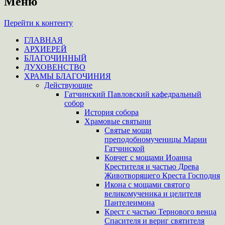
Меню
Перейти к контенту
ГЛАВНАЯ
АРХИЕРЕЙ
БЛАГОЧИННЫЙ
ДУХОВЕНСТВО
ХРАМЫ БЛАГОЧИНИЯ
Действующие
Гатчинский Павловский кафедральный
собор
История собора
Храмовые святыни
Святые мощи
преподобномученицы Марии
Гатчинской
Ковчег с мощами Иоанна
Крестителя и частью Древа
Животворящего Креста Господня
Икона с мощами святого
великомученика и целителя
Пантелеимона
Крест с частью Тернового венца
Спасителя и вериг святителя