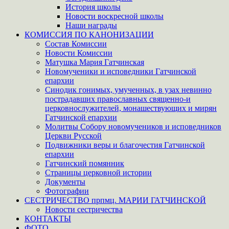
История школы
Новости воскресной школы
Наши награды
КОМИССИЯ ПО КАНОНИЗАЦИИ
Состав Комиссии
Новости Комиссии
Матушка Мария Гатчинская
Новомученики и исповедники Гатчинской
епархии
Синодик гонимых, умученных, в узах невинно
пострадавших православных священно-и
церковнослужителей, монашествующих и мирян
Гатчинской епархии
Молитвы Собору новомучеников и исповедников
Церкви Русской
Подвижники веры и благочестия Гатчинской
епархии
Гатчинский помянник
Страницы церковной истории
Документы
Фотографии
СЕСТРИЧЕСТВО прпмц. МАРИИ ГАТЧИНСКОЙ
Новости сестричества
КОНТАКТЫ
ФОТО